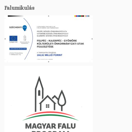
Falumikulás