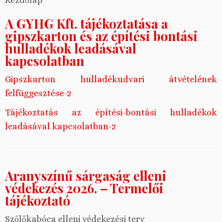
Kezdőlap
A GYHG Kft. tájékoztatása a
gipszkarton és az építési bontási
hulladékok leadásával
kapcsolatban
Gipszkarton hulladékudvari átvételének
felfüggesztése-2
Tájékoztatás az építési-bontási hulladékok
leadásával kapcsolatban-2
Aranyszínű sárgaság elleni
védekezés 2026. – Termelői
tájékoztató
Szőlőkabóca elleni védekezési terv