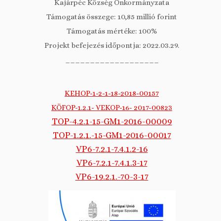
Kajárpéc Község Önkormányzata
Támogatás összege: 10,85 millió forint
Támogatás mértéke: 100%
Projekt befejezés időpontja: 2022.03.29.
___________________
KEHOP-1-2-1-18-2018-00157
KÖFOP-1.2.1- VEKOP-16- 2017-00823
TOP-4.2.1-15-GM1-2016-00009
TOP-1.2.1.-15-GM1-2016-00017
VP6-7.2.1-7.4.1.2-16
VP6-7.2.1-7.4.1.3-17
VP6-19.2.1.-70-3-17