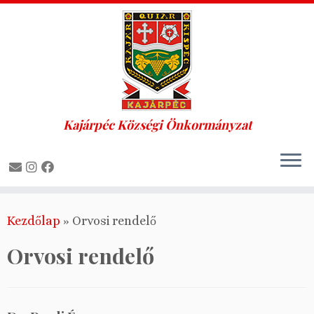
Kajárpéc Községi Önkormányzat
Skip
Kezdőlap
»
Orvosi rendelő
to
content
Orvosi rendelő