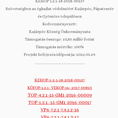
KEHOP 1.2.1-18-2018-00157
Szövetségben az éghajlat védelméért Kajárpéc, Pápateszér
és Gyömöre településen
Kedvezményezett:
Kajárpéc Község Önkormányzata
Támogatás összege: 10,85 millió forint
Támogatás mértéke: 100%
Projekt befejezés időpontja: 2022.03.29.
___________________
KEHOP-1-2-1-18-2018-00157
KÖFOP-1.2.1- VEKOP-16- 2017-00823
TOP-4.2.1-15-GM1-2016-00009
TOP-1.2.1.-15-GM1-2016-00017
VP6-7.2.1-7.4.1.2-16
VP6-7.2.1-7.4.1.3-17