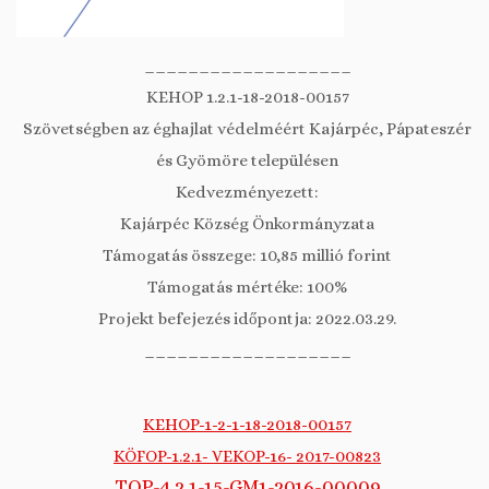
___________________
KEHOP 1.2.1-18-2018-00157
Szövetségben az éghajlat védelméért Kajárpéc, Pápateszér
és Gyömöre településen
Kedvezményezett:
Kajárpéc Község Önkormányzata
Támogatás összege: 10,85 millió forint
Támogatás mértéke: 100%
Projekt befejezés időpontja: 2022.03.29.
___________________
KEHOP-1-2-1-18-2018-00157
KÖFOP-1.2.1- VEKOP-16- 2017-00823
TOP-4.2.1-15-GM1-2016-00009