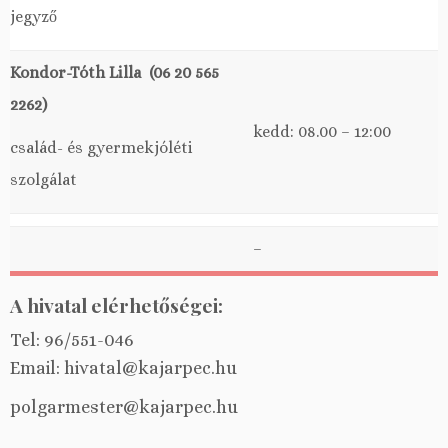
jegyző
Kondor-Tóth Lilla (06 20 565
2262)
kedd: 08.00 – 12:00
család- és gyermekjóléti
szolgálat
–
A hivatal elérhetőségei:
Tel: 96/551-046
Email: hivatal@kajarpec.hu
polgarmester@kajarpec.hu