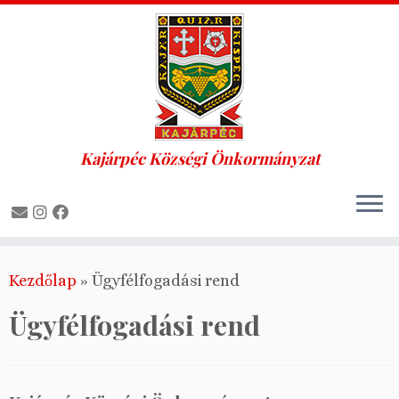
Kajárpéc Községi Önkormányzat
Skip
Kezdőlap
»
Ügyfélfogadási rend
to
content
Ügyfélfogadási rend