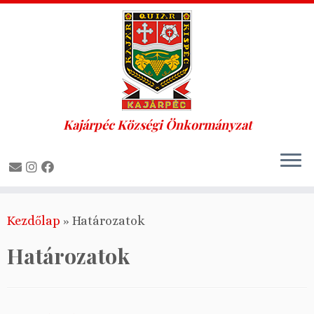
Kajárpéc Községi Önkormányzat
Skip
Kezdőlap
»
Határozatok
to
content
Határozatok