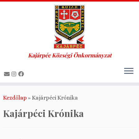
Kajárpéc Községi Önkormányzat
Skip
Kezdőlap
»
Kajárpéci Krónika
to
content
Kajárpéci Krónika