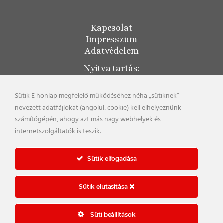
Kapcsolat
Impresszum
Adatvédelem
Nyitva tartás:
Sütik E honlap megfelelő működéséhez néha „sütiknek”
Polgármesteri hivatal:
nevezett adatfájlokat (angolul: cookie) kell elhelyeznünk
hétfő: 8:00 - 16:00
számítógépén, ahogy azt más nagy webhelyek és
kedd: 8:00 - 16:00
internetszolgáltatók is teszik.
szerda: 8:00 - 17:00
csütörtök: nincs ügyfélfogadás
Sütik elfogadása
péntek: 8:00 - 12:00
Sütik elutasítása
Süti beállítások