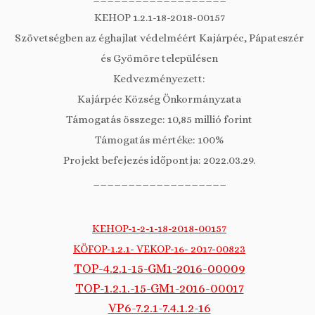
KEHOP 1.2.1-18-2018-00157
Szövetségben az éghajlat védelméért Kajárpéc, Pápateszér
és Gyömöre településen
Kedvezményezett:
Kajárpéc Község Önkormányzata
Támogatás összege: 10,85 millió forint
Támogatás mértéke: 100%
Projekt befejezés időpontja: 2022.03.29.
___________________
KEHOP-1-2-1-18-2018-00157
KÖFOP-1.2.1- VEKOP-16- 2017-00823
TOP-4.2.1-15-GM1-2016-00009
TOP-1.2.1.-15-GM1-2016-00017
VP6-7.2.1-7.4.1.2-16