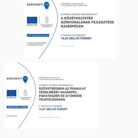
___________________