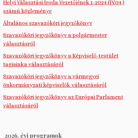
Helyi Választási Iroda Vezetőjének 1-2024.(IV.04.)
számú közleménye
Általános szavazóköri jegyzőkönyv
Szavazóköri jegyzőkönyv a polgármester
választásról
Szavazóköri jegyzőkönyv a Képviselő-testület
tagjainka választásáról
Szavazóköri jegyzőkönyv a vármegyei
önkormányzati képviselők választásáról
Szavazóköri jegyzőkönyv az Európai Parlament
választásáról
2026. évi programok