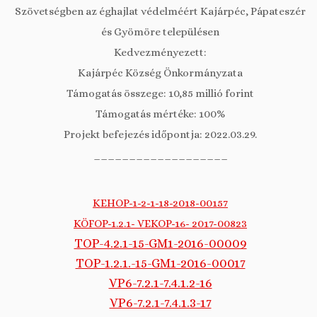
Szövetségben az éghajlat védelméért Kajárpéc, Pápateszér
és Gyömöre településen
Kedvezményezett:
Kajárpéc Község Önkormányzata
Támogatás összege: 10,85 millió forint
Támogatás mértéke: 100%
Projekt befejezés időpontja: 2022.03.29.
___________________
KEHOP-1-2-1-18-2018-00157
KÖFOP-1.2.1- VEKOP-16- 2017-00823
TOP-4.2.1-15-GM1-2016-00009
TOP-1.2.1.-15-GM1-2016-00017
VP6-7.2.1-7.4.1.2-16
VP6-7.2.1-7.4.1.3-17