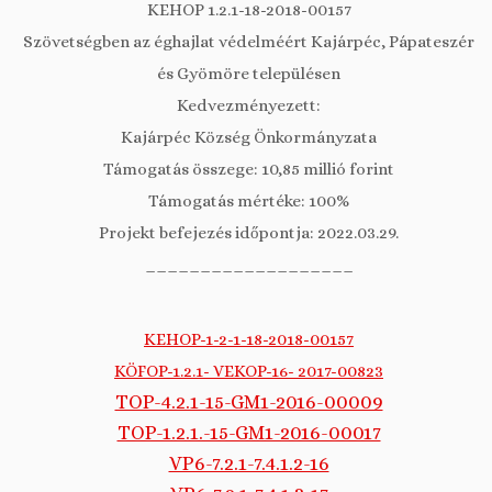
KEHOP 1.2.1-18-2018-00157
Szövetségben az éghajlat védelméért Kajárpéc, Pápateszér
és Gyömöre településen
Kedvezményezett:
Kajárpéc Község Önkormányzata
Támogatás összege: 10,85 millió forint
Támogatás mértéke: 100%
Projekt befejezés időpontja: 2022.03.29.
___________________
KEHOP-1-2-1-18-2018-00157
KÖFOP-1.2.1- VEKOP-16- 2017-00823
TOP-4.2.1-15-GM1-2016-00009
TOP-1.2.1.-15-GM1-2016-00017
VP6-7.2.1-7.4.1.2-16