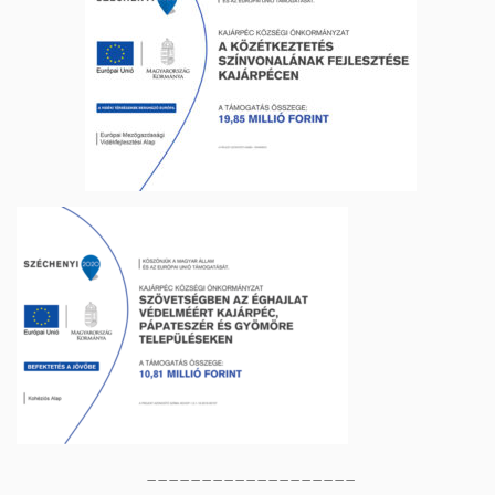
___________________