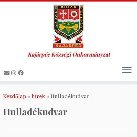
Kajárpéc Községi Önkormányzat
Skip
Kezdőlap
»
hírek
»
Hulladékudvar
to
content
Hulladékudvar