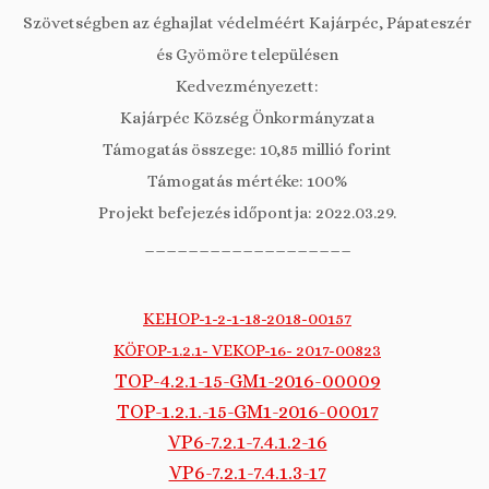
Szövetségben az éghajlat védelméért Kajárpéc, Pápateszér
és Gyömöre településen
Kedvezményezett:
Kajárpéc Község Önkormányzata
Támogatás összege: 10,85 millió forint
Támogatás mértéke: 100%
Projekt befejezés időpontja: 2022.03.29.
___________________
KEHOP-1-2-1-18-2018-00157
KÖFOP-1.2.1- VEKOP-16- 2017-00823
TOP-4.2.1-15-GM1-2016-00009
TOP-1.2.1.-15-GM1-2016-00017
VP6-7.2.1-7.4.1.2-16
VP6-7.2.1-7.4.1.3-17