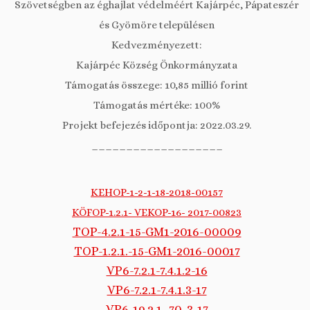
Szövetségben az éghajlat védelméért Kajárpéc, Pápateszér
és Gyömöre településen
Kedvezményezett:
Kajárpéc Község Önkormányzata
Támogatás összege: 10,85 millió forint
Támogatás mértéke: 100%
Projekt befejezés időpontja: 2022.03.29.
___________________
KEHOP-1-2-1-18-2018-00157
KÖFOP-1.2.1- VEKOP-16- 2017-00823
TOP-4.2.1-15-GM1-2016-00009
TOP-1.2.1.-15-GM1-2016-00017
VP6-7.2.1-7.4.1.2-16
VP6-7.2.1-7.4.1.3-17
VP6-19.2.1.-70-3-17