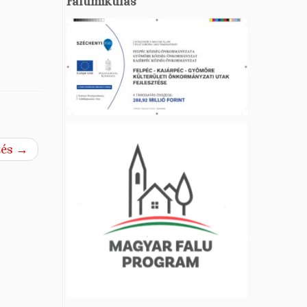
Falumikulás
zés
→