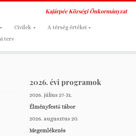
Kajárpéc Községi Önkormányzat
Civilek
A térség értékei
i terv
2026. évi programok
2026. július 27-31.
Élményfestő tábor
2026. augusztus 20.
Megemlékezés