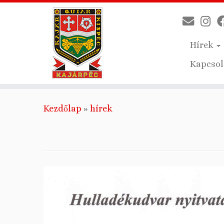
Hírek
Kapcsol
Skip
Kezdőlap
»
hírek
to
content