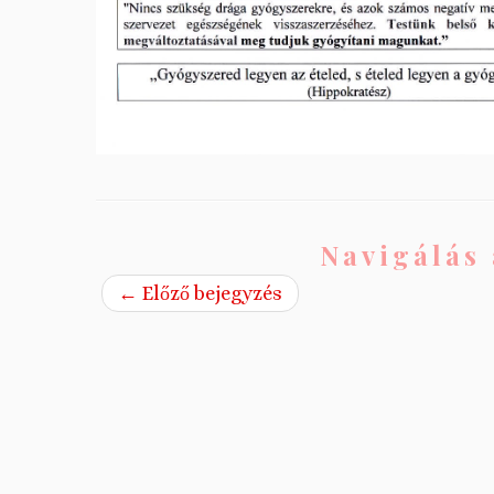
Navigálás 
←
Előző bejegyzés