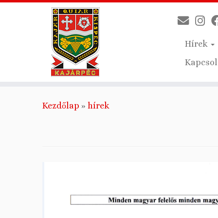
Hírek
Kapcsol
Skip
Kezdőlap
»
hírek
to
content