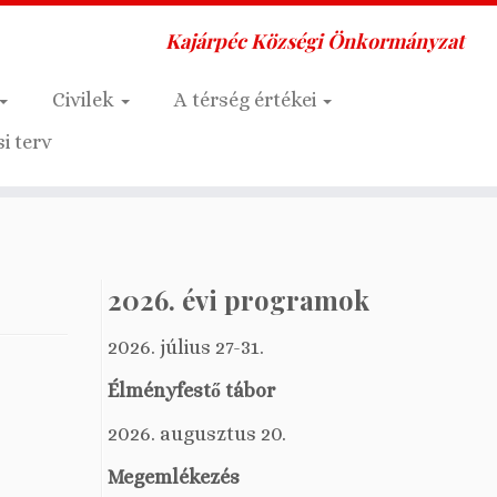
Kajárpéc Községi Önkormányzat
Civilek
A térség értékei
i terv
2026. évi programok
2026. július 27-31.
Élményfestő tábor
2026. augusztus 20.
Megemlékezés