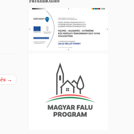
Falumikulás
zés
→