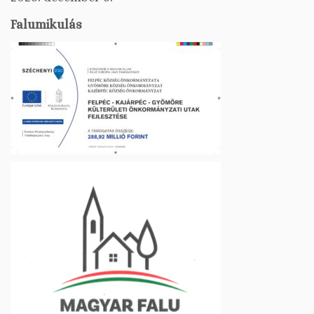
Falumikulás