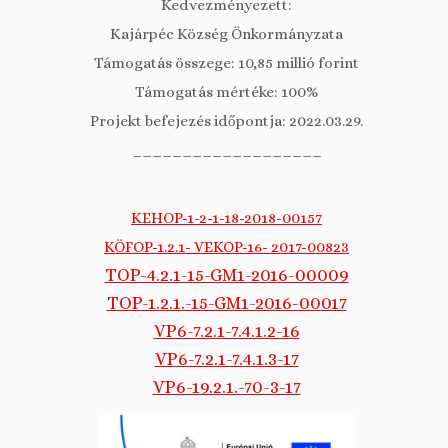
Kedvezményezett:
Kajárpéc Község Önkormányzata
Támogatás összege: 10,85 millió forint
Támogatás mértéke: 100%
Projekt befejezés időpontja: 2022.03.29.
___________________
KEHOP-1-2-1-18-2018-00157
KÖFOP-1.2.1- VEKOP-16- 2017-00823
TOP-4.2.1-15-GM1-2016-00009
TOP-1.2.1.-15-GM1-2016-00017
VP6-7.2.1-7.4.1.2-16
VP6-7.2.1-7.4.1.3-17
VP6-19.2.1.-70-3-17