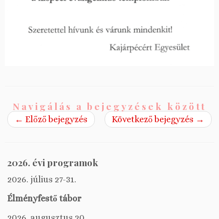
Navigálás a bejegyzések között
←
Előző bejegyzés
Következő bejegyzés
→
2026. évi programok
2026. július 27-31.
Élményfestő tábor
2026. augusztus 20.