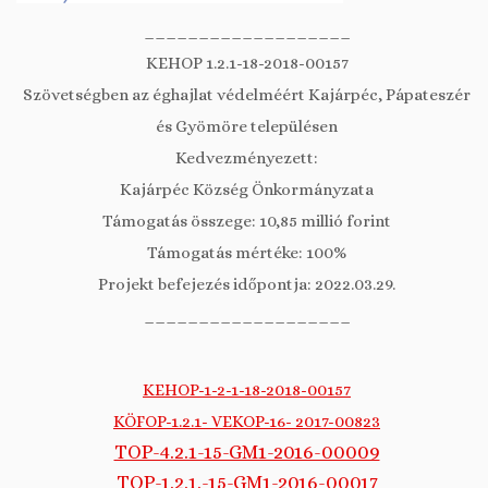
___________________
KEHOP 1.2.1-18-2018-00157
Szövetségben az éghajlat védelméért Kajárpéc, Pápateszér
és Gyömöre településen
Kedvezményezett:
Kajárpéc Község Önkormányzata
Támogatás összege: 10,85 millió forint
Támogatás mértéke: 100%
Projekt befejezés időpontja: 2022.03.29.
___________________
KEHOP-1-2-1-18-2018-00157
KÖFOP-1.2.1- VEKOP-16- 2017-00823
TOP-4.2.1-15-GM1-2016-00009
TOP-1.2.1.-15-GM1-2016-00017