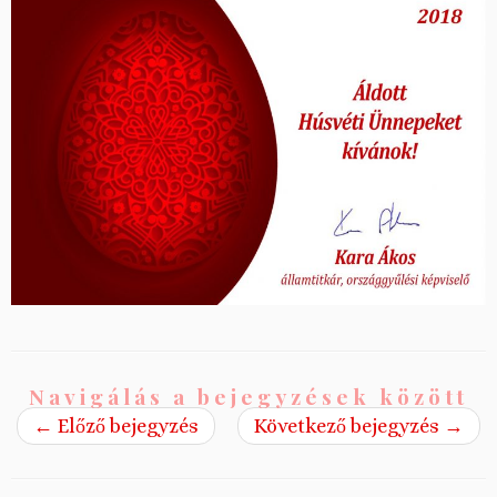
Navigálás a bejegyzések között
←
Előző bejegyzés
Következő bejegyzés
→