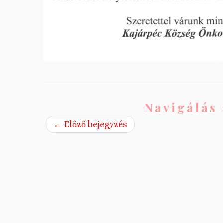
Navigálás 
←
Előző bejegyzés