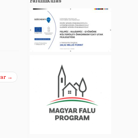
Falumikulás
var
→