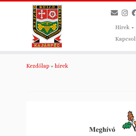
Hírek
Kapcsol
Skip
Kezdőlap
»
hírek
to
content