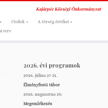
Kajárpéc Községi Önkormányzat
Civilek
A térség értékei
i terv
2026. évi programok
2026. július 27-31.
Élményfestő tábor
2026. augusztus 20.
Megemlékezés