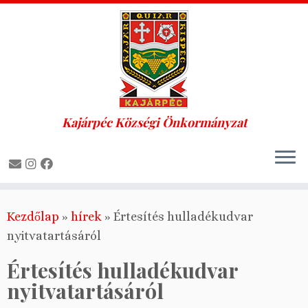
Kajárpéc Községi Önkormányzat
Skip
Kezdőlap
»
hírek
»
Értesítés hulladékudvar
to
nyitvatartásáról
content
Értesítés hulladékudvar
nyitvatartásáról