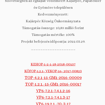
Szövetségben az éghajlat védelméért Kajárpéc, Pápateszér
és Gyömöre településen
Kedvezményezett:
Kajárpéc Község Önkormányzata
Támogatás összege: 10,85 millió forint
Támogatás mértéke: 100%
Projekt befejezés időpontja: 2022.03.29.
___________________
KEHOP-1-2-1-18-2018-00157
KÖFOP-1.2.1- VEKOP-16- 2017-00823
TOP-4.2.1-15-GM1-2016-00009
TOP-1.2.1.-15-GM1-2016-00017
VP6-7.2.1-7.4.1.2-16
VP6-7.2.1-7.4.1.3-17
VP6-19.2.1.-70-3-17