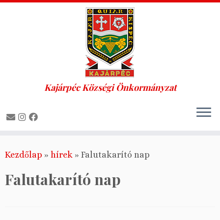
Kajárpéc Községi Önkormányzat
Skip
Kezdőlap
»
hírek
»
Falutakarító nap
to
content
Falutakarító nap