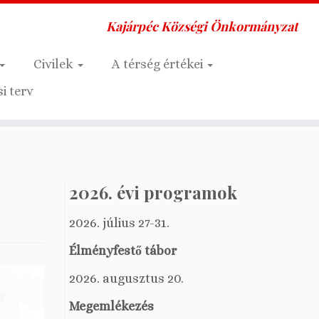
Kajárpéc Községi Önkormányzat
Civilek
A térség értékei
i terv
2026. évi programok
2026. július 27-31.
Élményfestő tábor
2026. augusztus 20.
Megemlékezés