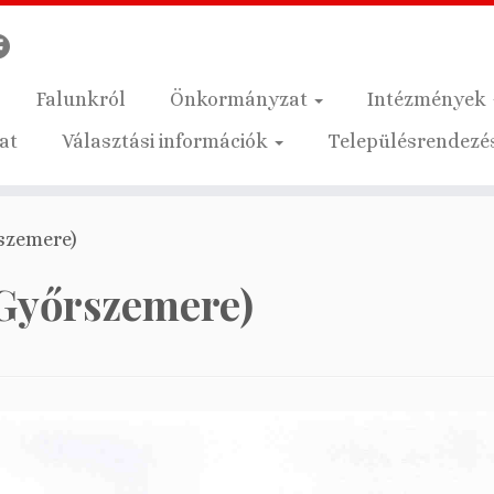
Falunkról
Önkormányzat
Intézmények
at
Választási információk
Településrendezés
rszemere)
(Győrszemere)