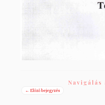
Navigálás 
←
Előző bejegyzés