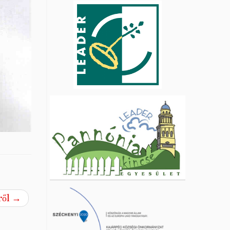
ről
→