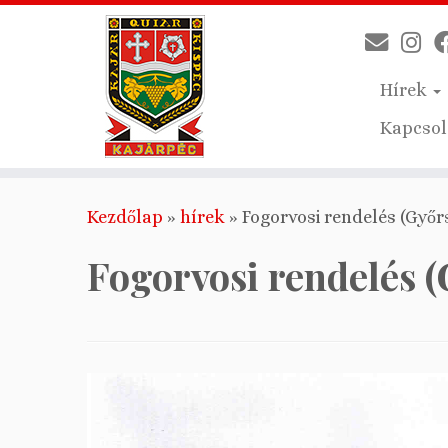
Hírek
Kapcsol
Skip
Kezdőlap
»
hírek
»
Fogorvosi rendelés (Győ
to
content
Fogorvosi rendelés 