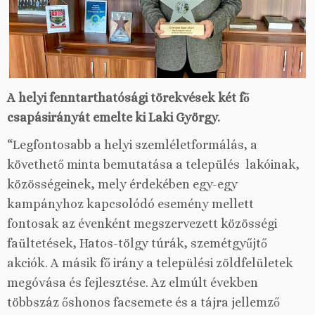
A helyi fenntarthatósági törekvések két fő
csapásirányát emelte ki Laki György.
“Legfontosabb a helyi szemléletformálás, a
követhető minta bemutatása a település lakóinak,
közösségeinek, mely érdekében egy-egy
kampányhoz kapcsolódó esemény mellett
fontosak az évenként megszervezett közösségi
faültetések, Hatos-tölgy túrák, szemétgyűjtő
akciók. A másik fő irány a települési zöldfelületek
megóvása és fejlesztése. Az elmúlt években
többszáz őshonos facsemete és a tájra jellemző