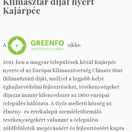
Klímasztár díjat nyert
Kajárpéc
A
cikke:
2021-ben a magyar települések közül Kajárpéc
nyerte el az Európai Klímaszövetség Climate Star
(KlímaSztár) díját, mellyel a legjobb helyi
éghajlatvédelmi fejlesztéseket, tevékenységeket
díjazza immár kilencedszer az 1800 európai
település hálózata. A Győr melletti község az
élmény- és értékalapú szemléletformáló
tevékenységekért valamint a települési
zöldfelületek megóvásáért és fejlesztéséért kapta