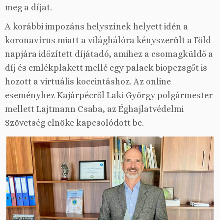
meg a díjat.
A korábbi impozáns helyszínek helyett idén a
koronavírus miatt a világhálóra kényszerült a Föld
napjára időzített díjátadó, amihez a csomagküldő a
díj és emlékplakett mellé egy palack biopezsgőt is
hozott a virtuális koccintáshoz. Az online
eseményhez Kajárpécről Laki György polgármester
mellett Lajtmann Csaba, az Éghajlatvédelmi
Szövetség elnöke kapcsolódott be.