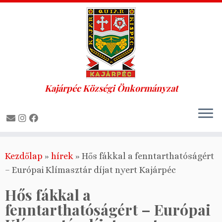
Kajárpéc Községi Önkormányzat
Skip
Kezdőlap
»
hírek
»
Hős fákkal a fenntarthatóságért
to
– Európai Klímasztár díjat nyert Kajárpéc
content
Hős fákkal a
fenntarthatóságért – Európai