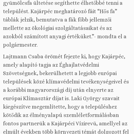
gyümölcsfa ültetése segíthette élhetőbbé tenni a
települést. Kajárpéc meghatározó fáit “Hős fa”
táblák jelzik, bemutatva a fák főbb jellemzői
mellette az ökológiai szolgáltatásaikat és az
azokból számított anyagi értéküket.”- mondta el a
polgármester.
Lajtmann Csaba örömét fejezte ki, hogy Kajárpéc,
amely alapító tagja az Éghajlatvédelmi
Szövetségnek, bekerülhetett a legjobb európai
települések közé klímavédelmi tevékenységeivel és
a korábbi magyarországi díj után elnyerte az
európai Klímasztár díjat is. Laki György szavait
kiegészítve megemlítette, hogy a településhez
kötődik az élményalapú szemléletformálásban
fontos partnerük a Kajárpéci Vízirevü, amellyel az
elmúlt években több környezeti témát dolgozott fel