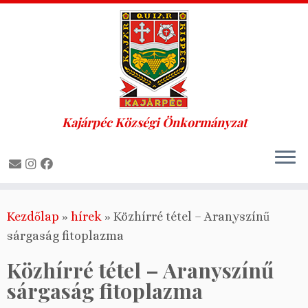
Kajárpéc Községi Önkormányzat
Skip
Kezdőlap
»
hírek
»
Közhírré tétel – Aranyszínű
to
sárgaság fitoplazma
content
Közhírré tétel – Aranyszínű
sárgaság fitoplazma