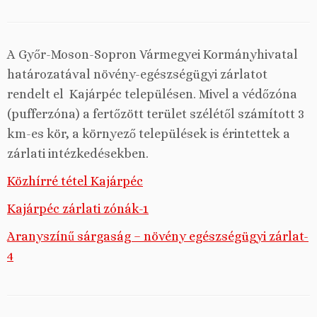
A Győr-Moson-Sopron Vármegyei Kormányhivatal
határozatával növény-egészségügyi zárlatot
rendelt el Kajárpéc településen. Mivel a védőzóna
(pufferzóna) a fertőzött terület szélétől számított 3
km-es kör, a környező települések is érintettek a
zárlati intézkedésekben.
Közhírré tétel Kajárpéc
Kajárpéc zárlati zónák-1
Aranyszínű sárgaság – növény egészségügyi zárlat-
4