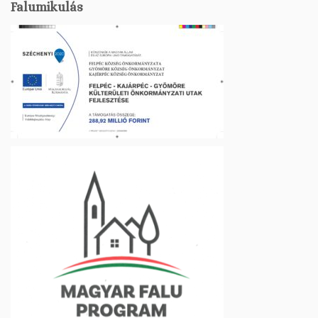
Falumikulás