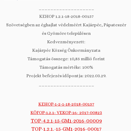
___________________
KEHOP 1.2.1-18-2018-00157
Szövetségben az éghajlat védelméért Kajárpéc, Pápateszér
és Gyömöre településen
Kedvezményezett:
Kajárpéc Község Önkormányzata
Támogatás összege: 10,85 millió forint
Támogatás mértéke: 100%
Projekt befejezés időpontja: 2022.03.29.
___________________
KEHOP-1-2-1-18-2018-00157
KÖFOP-1.2.1- VEKOP-16- 2017-00823
TOP-4.2.1-15-GM1-2016-00009
TOP-1.2.1.-15-GM1-2016-00017