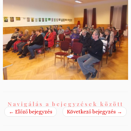
Navigálás a bejegyzések között
←
Előző bejegyzés
Következő bejegyzés
→