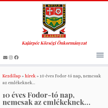
Kajárpéc Községi Önkormányzat
Skip
Kezdőlap
»
hírek
»
10 éves Fodor-tó nap, nemcsak
to
az emlékeknek…
content
10 éves Fodor-tó nap,
nemcsak az emlékeknek…