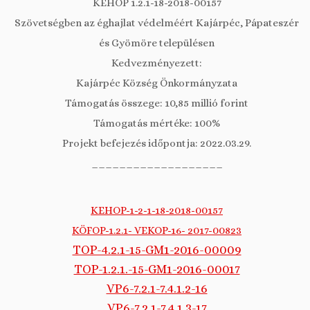
KEHOP 1.2.1-18-2018-00157
Szövetségben az éghajlat védelméért Kajárpéc, Pápateszér
és Gyömöre településen
Kedvezményezett:
Kajárpéc Község Önkormányzata
Támogatás összege: 10,85 millió forint
Támogatás mértéke: 100%
Projekt befejezés időpontja: 2022.03.29.
___________________
KEHOP-1-2-1-18-2018-00157
KÖFOP-1.2.1- VEKOP-16- 2017-00823
TOP-4.2.1-15-GM1-2016-00009
TOP-1.2.1.-15-GM1-2016-00017
VP6-7.2.1-7.4.1.2-16
VP6-7.2.1-7.4.1.3-17