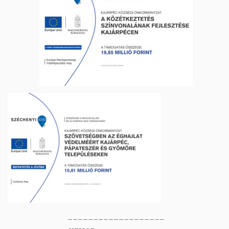
___________________