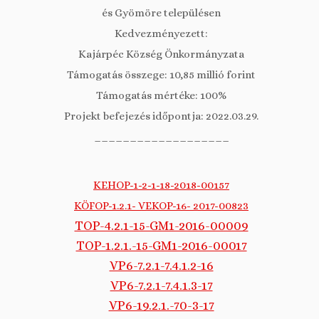
és Gyömöre településen
Kedvezményezett:
Kajárpéc Község Önkormányzata
Támogatás összege: 10,85 millió forint
Támogatás mértéke: 100%
Projekt befejezés időpontja: 2022.03.29.
___________________
KEHOP-1-2-1-18-2018-00157
KÖFOP-1.2.1- VEKOP-16- 2017-00823
TOP-4.2.1-15-GM1-2016-00009
TOP-1.2.1.-15-GM1-2016-00017
VP6-7.2.1-7.4.1.2-16
VP6-7.2.1-7.4.1.3-17
VP6-19.2.1.-70-3-17