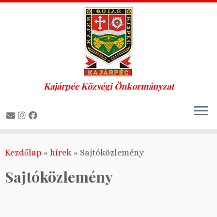
Kajárpéc Községi Önkormányzat
Skip
Kezdőlap
»
hírek
»
Sajtóközlemény
to
content
Sajtóközlemény