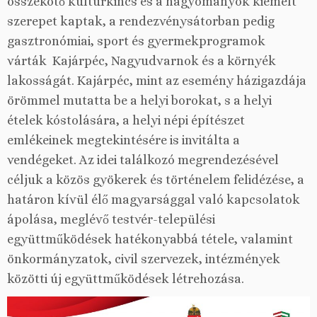
összekötő kultúrkincs és a hagyományok kiemelt
szerepet kaptak, a rendezvénysátorban pedig
gasztronómiai, sport és gyermekprogramok
várták Kajárpéc, Nagyudvarnok és a környék
lakosságát. Kajárpéc, mint az esemény házigazdája
örömmel mutatta be a helyi borokat, s a helyi
ételek kóstolására, a helyi népi építészet
emlékeinek megtekintésére is invitálta a
vendégeket. Az idei találkozó megrendezésével
céljuk a közös gyökerek és történelem felidézése, a
határon kívül élő magyarsággal való kapcsolatok
ápolása, meglévő testvér-települési
együttműködések hatékonyabbá tétele, valamint
önkormányzatok, civil szervezek, intézmények
közötti új együttműködések létrehozása.