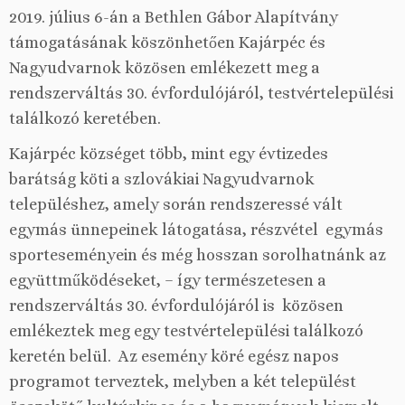
2019. július 6-án a Bethlen Gábor Alapítvány
támogatásának köszönhetően Kajárpéc és
Nagyudvarnok közösen emlékezett meg a
rendszerváltás 30. évfordulójáról, testvértelepülési
találkozó keretében.
Kajárpéc községet több, mint egy évtizedes
barátság köti a szlovákiai Nagyudvarnok
településhez, amely során rendszeressé vált
egymás ünnepeinek látogatása, részvétel egymás
sporteseményein és még hosszan sorolhatnánk az
együttműködéseket, – így természetesen a
rendszerváltás 30. évfordulójáról is közösen
emlékeztek meg egy testvértelepülési találkozó
keretén belül. Az esemény köré egész napos
programot terveztek, melyben a két települést