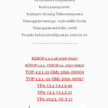
és Gyömöre településen
Kedvezményezett:
Kajárpéc Község Önkormányzata
Támogatás összege: 10,85 millió forint
Támogatás mértéke: 100%
Projekt befejezés időpontja: 2022.03.29.
___________________
KEHOP-1-2-1-18-2018-00157
KÖFOP-1.2.1- VEKOP-16- 2017-00823
TOP-4.2.1-15-GM1-2016-00009
TOP-1.2.1.-15-GM1-2016-00017
VP6-7.2.1-7.4.1.2-16
VP6-7.2.1-7.4.1.3-17
VP6-19.2.1.-70-3-17