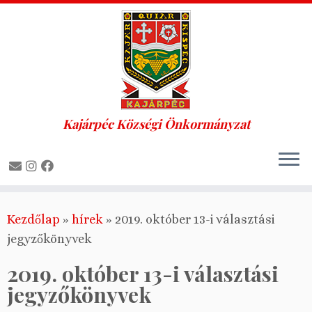
Kajárpéc Községi Önkormányzat
Skip
Kezdőlap
»
hírek
»
2019. október 13-i választási
to
jegyzőkönyvek
content
2019. október 13-i választási
jegyzőkönyvek