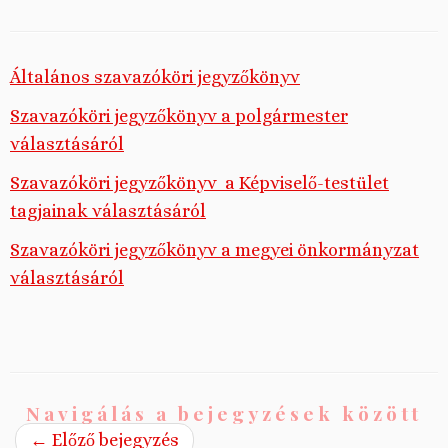
Általános szavazóköri jegyzőkönyv
Szavazóköri jegyzőkönyv a polgármester
választásáról
Szavazóköri jegyzőkönyv a Képviselő-testület
tagjainak választásáról
Szavazóköri jegyzőkönyv a megyei önkormányzat
választásáról
Navigálás a bejegyzések között
←
Előző bejegyzés