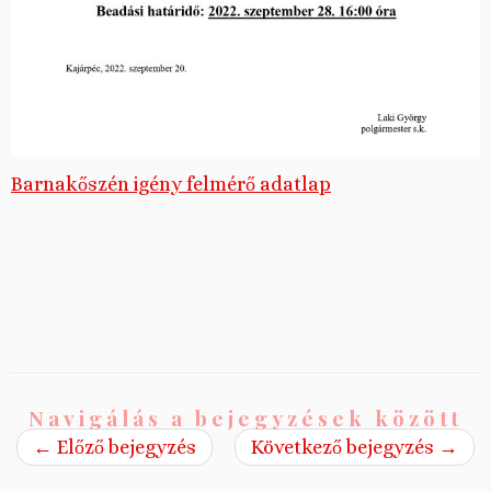
Barnakőszén igény felmérő adatlap
Navigálás a bejegyzések között
←
Előző bejegyzés
Következő bejegyzés
→