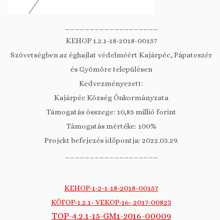
___________________
KEHOP 1.2.1-18-2018-00157
Szövetségben az éghajlat védelméért Kajárpéc, Pápateszér
és Gyömöre településen
Kedvezményezett:
Kajárpéc Község Önkormányzata
Támogatás összege: 10,85 millió forint
Támogatás mértéke: 100%
Projekt befejezés időpontja: 2022.03.29.
___________________
KEHOP-1-2-1-18-2018-00157
KÖFOP-1.2.1- VEKOP-16- 2017-00823
TOP-4.2.1-15-GM1-2016-00009