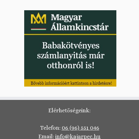
Elérhetőségeink:
Telefon:
06 (96) 551 046
Email:
info@kajarpec.hu