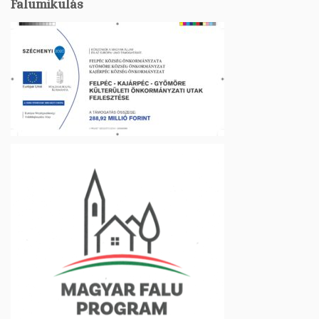
Falumikulás