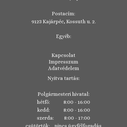
Postacím:
9123 Kajárpéc, Kossuth u. 2.
Egyéb:
Kapcsolat
Impresszum
Adatvédelem
Nyitva tartás:
Polgármesteri hivatal:
hétfő: 8:00 - 16:00
kedd: 8:00 - 16:00
szerda: 8:00 - 17:00
csütörtök: nincs ügyfélfogadás