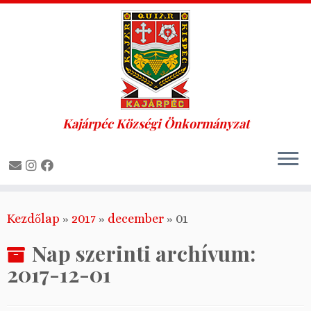
Kajárpéc Községi Önkormányzat
Skip
Kezdőlap
»
2017
»
december
»
01
to
content
Nap szerinti archívum:
2017-12-01