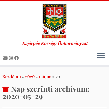
Kajárpéc Községi Önkormányzat
Skip
Kezdőlap
»
2020
»
május
»
29
to
content
Nap szerinti archívum:
2020-05-29