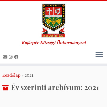
Kajárpéc Községi Önkormányzat
Skip
Kezdőlap
»
2021
to
content
Év szerinti archívum:
2021