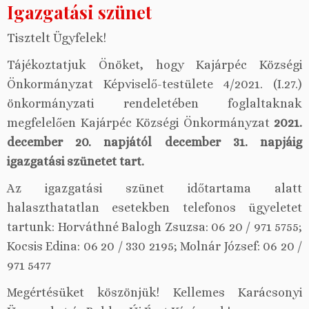
Igazgatási szünet
Tisztelt Ügyfelek!
Tájékoztatjuk Önöket, hogy Kajárpéc Községi
Önkormányzat Képviselő-testülete 4/2021. (I.27.)
önkormányzati rendeletében foglaltaknak
megfelelően Kajárpéc Községi Önkormányzat
2021.
december 20. napjától december 31. napjáig
igazgatási szünetet tart.
Az igazgatási szünet időtartama alatt
halaszthatatlan esetekben telefonos ügyeletet
tartunk: Horváthné Balogh Zsuzsa: 06 20 / 971 5755;
Kocsis Edina: 06 20 / 330 2195; Molnár József: 06 20 /
971 5477
Megértésüket köszönjük! Kellemes Karácsonyi