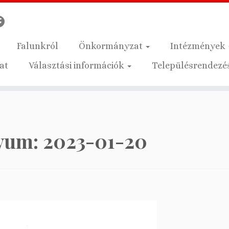
Falunkról
Önkormányzat
Intézmények
at
Választási információk
Településrendezés
ívum:
2023-01-20