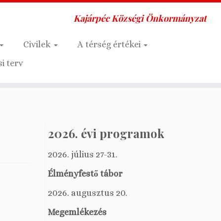
Kajárpéc Községi Önkormányzat
Civilek
A térség értékei
i terv
2026. évi programok
2026. július 27-31.
Élményfestő tábor
2026. augusztus 20.
Megemlékezés