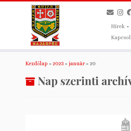
Hírek
Kapcsol
Skip
Kezdőlap
»
2023
»
január
»
20
to
content
Nap szerinti arch