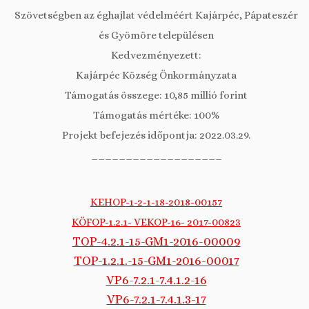
Szövetségben az éghajlat védelméért Kajárpéc, Pápateszér
és Gyömöre településen
Kedvezményezett:
Kajárpéc Község Önkormányzata
Támogatás összege: 10,85 millió forint
Támogatás mértéke: 100%
Projekt befejezés időpontja: 2022.03.29.
___________________
KEHOP-1-2-1-18-2018-00157
KÖFOP-1.2.1- VEKOP-16- 2017-00823
TOP-4.2.1-15-GM1-2016-00009
TOP-1.2.1.-15-GM1-2016-00017
VP6-7.2.1-7.4.1.2-16
VP6-7.2.1-7.4.1.3-17