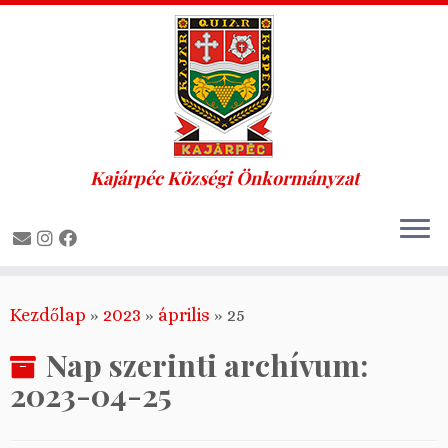
Kajárpéc Községi Önkormányzat
Skip
Kezdőlap
»
2023
»
április
»
25
to
content
Nap szerinti archívum:
2023-04-25