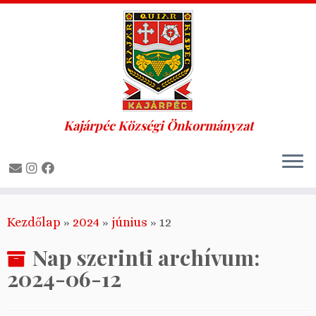
Kajárpéc Községi Önkormányzat
Skip
Kezdőlap
»
2024
»
június
»
12
to
content
Nap szerinti archívum:
2024-06-12