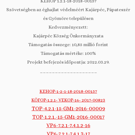
KEHOP 1.2.1-18-2018-00157
Szövetségben az éghajlat védelméért Kajárpéc, Pápateszér
és Gyömöre településen
Kedvezményezett:
Kajárpéc Község Önkormányzata
Támogatás összege: 10,85 millió forint
Támogatás mértéke: 100%
Projekt befejezés időpontja: 2022.03.29.
___________________
KEHOP-1-2-1-18-2018-00157
KÖFOP-1.2.1- VEKOP-16- 2017-00823
TOP-4.2.1-15-GM1-2016-00009
TOP-1.2.1.-15-GM1-2016-00017
VP6-7.2.1-7.4.1.2-16
VP6-7.2.1-7.4.1.3-17