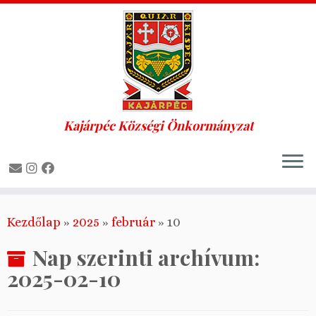
Kajárpéc Községi Önkormányzat
Skip
Kezdőlap
»
2025
»
február
»
10
to
content
Nap szerinti archívum:
2025-02-10