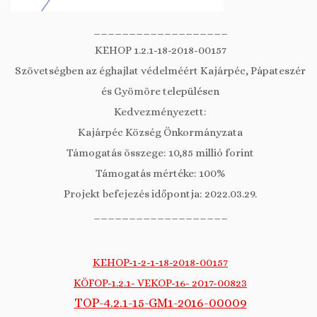
___________________
KEHOP 1.2.1-18-2018-00157
Szövetségben az éghajlat védelméért Kajárpéc, Pápateszér
és Gyömöre településen
Kedvezményezett:
Kajárpéc Község Önkormányzata
Támogatás összege: 10,85 millió forint
Támogatás mértéke: 100%
Projekt befejezés időpontja: 2022.03.29.
___________________
KEHOP-1-2-1-18-2018-00157
KÖFOP-1.2.1- VEKOP-16- 2017-00823
TOP-4.2.1-15-GM1-2016-00009