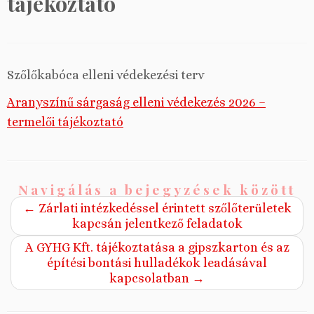
tájékoztató
Szőlőkabóca elleni védekezési terv
Aranyszínű sárgaság elleni védekezés 2026 –
termelői tájékoztató
Navigálás a bejegyzések között
←
Zárlati intézkedéssel érintett szőlőterületek
kapcsán jelentkező feladatok
A GYHG Kft. tájékoztatása a gipszkarton és az
építési bontási hulladékok leadásával
kapcsolatban
→