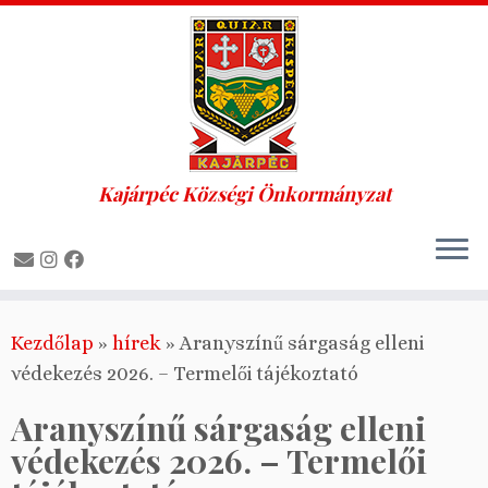
Kajárpéc Községi Önkormányzat
Skip
Kezdőlap
»
hírek
»
Aranyszínű sárgaság elleni
to
védekezés 2026. – Termelői tájékoztató
content
Aranyszínű sárgaság elleni
védekezés 2026. – Termelői