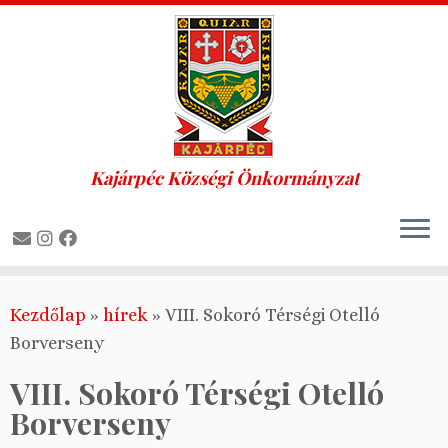
Kajárpéc Községi Önkormányzat
Skip
Kezdőlap
»
hírek
»
VIII. Sokoró Térségi Otelló
to
Borverseny
content
VIII. Sokoró Térségi Otelló
Borverseny