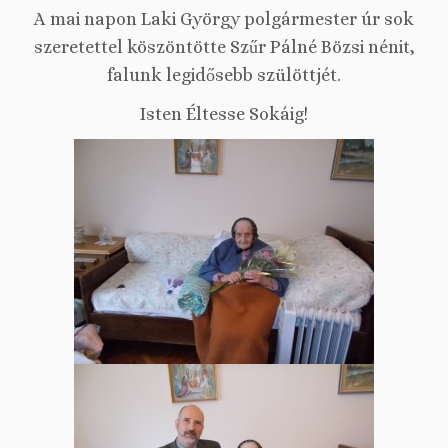
A mai napon Laki György polgármester úr sok
szeretettel köszöntötte Szűr Pálné Bözsi nénit,
falunk legidősebb szülöttjét.
Isten Éltesse Sokáig!