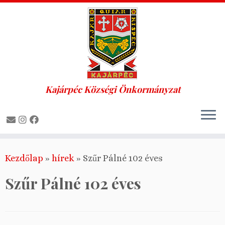
Kajárpéc Községi Önkormányzat
Skip
Kezdőlap
»
hírek
»
Szűr Pálné 102 éves
to
content
Szűr Pálné 102 éves