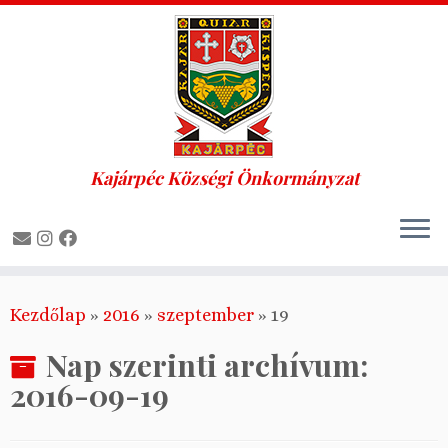
Kajárpéc Községi Önkormányzat
Skip
Kezdőlap
»
2016
»
szeptember
»
19
to
content
Nap szerinti archívum:
2016-09-19