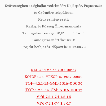
Szövetségben az éghajlat védelméért Kajárpéc, Pápateszér
és Gyömöre településen
Kedvezményezett:
Kajárpéc Község Önkormányzata
Támogatás összege: 10,85 millió forint
Támogatás mértéke: 100%
Projekt befejezés időpontja: 2022.03.29.
___________________
KEHOP-1-2-1-18-2018-00157
KÖFOP-1.2.1- VEKOP-16- 2017-00823
TOP-4.2.1-15-GM1-2016-00009
TOP-1.2.1.-15-GM1-2016-00017
VP6-7.2.1-7.4.1.2-16
VP6-7.2.1-7.4.1.3-17