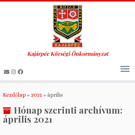
Kajárpéc Községi Önkormányzat
Skip
Kezdőlap
»
2021
»
április
to
content
Hónap szerinti archívum:
április 2021