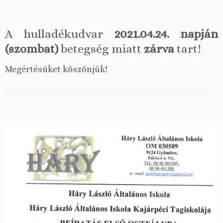
A hulladékudvar
2021.04.24. napján
(szombat)
betegség miatt
zárva
tart!
Megértésüket köszönjük!